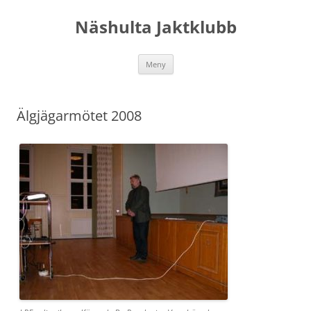
Hoppa
till
Näshulta Jaktklubb
innehåll
Meny
Älgjägarmötet 2008