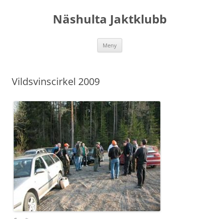
Hoppa
till
Näshulta Jaktklubb
innehåll
Meny
Vildsvinscirkel 2009