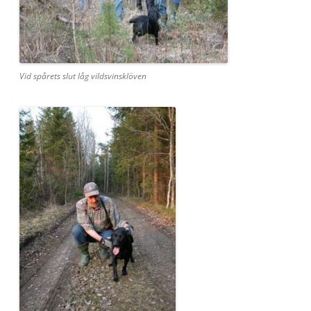
Vid spårets slut låg vildsvinsklöven