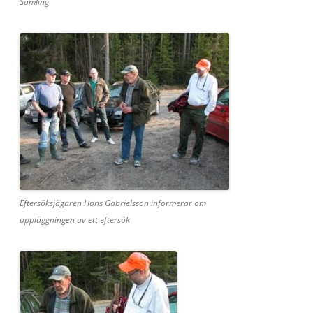
Samling
Eftersöksjägaren Hans Gabrielsson informerar om
uppläggningen av ett eftersök