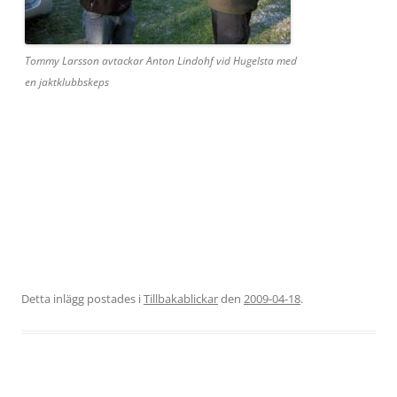
Tommy Larsson avtackar Anton Lindohf vid Hugelsta med
en jaktklubbskeps
Detta inlägg postades i
Tillbakablickar
den
2009-04-18
.